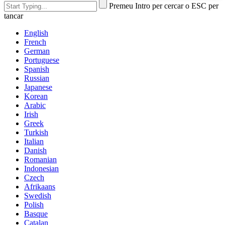
Premeu Intro per cercar o ESC per
tancar
English
French
German
Portuguese
Spanish
Russian
Japanese
Korean
Arabic
Irish
Greek
Turkish
Italian
Danish
Romanian
Indonesian
Czech
Afrikaans
Swedish
Polish
Basque
Catalan