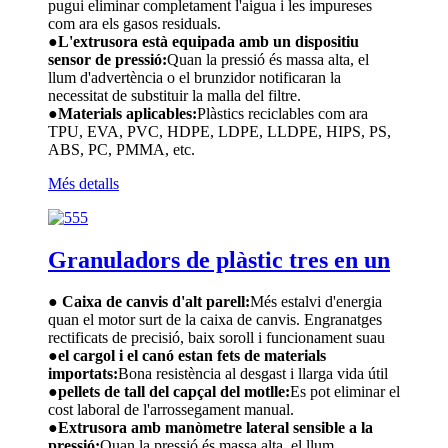
pugui eliminar completament l'aigua i les impureses
com ara els gasos residuals.
●
L'extrusora està equipada amb un dispositiu
sensor de pressió:
Quan la pressió és massa alta, el
llum d'advertència o el brunzidor notificaran la
necessitat de substituir la malla del filtre.
●
Materials aplicables:
Plàstics reciclables com ara
TPU, EVA, PVC, HDPE, LDPE, LLDPE, HIPS, PS,
ABS, PC, PMMA, etc.
Més detalls
Granuladors de plàstic tres en un
● Caixa de canvis d'alt parell:
Més estalvi d'energia
quan el motor surt de la caixa de canvis. Engranatges
rectificats de precisió, baix soroll i funcionament suau
●
el cargol i el canó estan fets de materials
importats:
Bona resistència al desgast i llarga vida útil
●
pellets de tall del capçal del motlle:
Es pot eliminar el
cost laboral de l'arrossegament manual.
●
Extrusora amb manòmetre lateral sensible a la
pressió:
Quan la pressió és massa alta, el llum