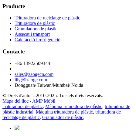
Producte
Trituradora de reciclatge de plàstic
Trituradora de plàstic
Granuladors de plàstic
Assecat i transport
Calefacció i refrigeració
Contacte
+86 13922509344
sales@zaogecn.com
lily@izaoge.com
Dongguan/ Taiwan/Mumbai/ Noida
© Drets d'autor - 2010-2025: Tots els drets reservats.
Mapa del lloc
-
AMP Mòbil
Trituradora de plàstic
,
Màquina trituradora de plàstic
,
trituradora de
plàstic industrial
,
Màquina trituradora de plàstic
,
trituradora de
reciclatge de plàstic
,
Granulador de plàstic
,