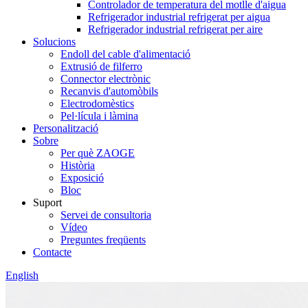
Controlador de temperatura del motlle d'aigua
Refrigerador industrial refrigerat per aigua
Refrigerador industrial refrigerat per aire
Solucions
Endoll del cable d'alimentació
Extrusió de filferro
Connector electrònic
Recanvis d'automòbils
Electrodomèstics
Pel·lícula i làmina
Personalització
Sobre
Per què ZAOGE
Història
Exposició
Bloc
Suport
Servei de consultoria
Vídeo
Preguntes freqüents
Contacte
English